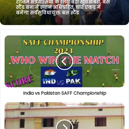
छत्तीसगढ़ को मिली 8 लाख 46 हजार PM
k
m
September 11, 2024
आवासों की स्वीकृति, मुख्यमंत्री साय बोले-
गरीबों को मिलेगी छत
राजिम क्षेत्रवासियों के लिए बड़ी खुशखबरी, बस
स्टैंड बनाने स्थान अधिग्रहित, चार एकड़ में
बनेगा सर्वसुविधायुक्त बस स्टैंड
India vs Pakistan SAFF Championship