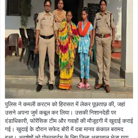
पुलिस ने कमली करटम को हिरासत में लेकर पूछताछ की, जहां
उसने अपना जुर्म कबूल कर लिया। उसकी निशानदेही पर
दंडाधिकारी, फोरेंसिक टीम और गवाहों की मौजूदगी में खुदाई कराई
गई। खुदाई के दौरान सफेद बोरी में दबा मानव कंकाल बरामद
हुआ। अवशेषों को पोस्टमार्टम के लिए जिला अस्पताल भेजा गया