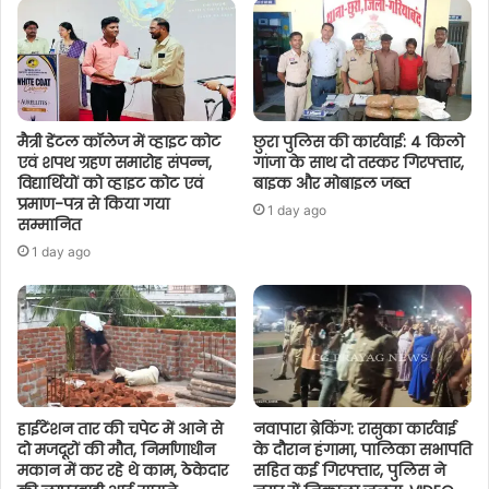
मैत्री डेंटल कॉलेज में व्हाइट कोट
छुरा पुलिस की कार्रवाई: 4 किलो
एवं शपथ ग्रहण समारोह संपन्न,
गांजा के साथ दो तस्कर गिरफ्तार,
विद्यार्थियों को व्हाइट कोट एवं
बाइक और मोबाइल जब्त
प्रमाण-पत्र से किया गया
1 day ago
सम्मानित
1 day ago
हाईटेंशन तार की चपेट में आने से
नवापारा ब्रेकिंग: रासुका कार्रवाई
दो मजदूरों की मौत, निर्माणाधीन
के दौरान हंगामा, पालिका सभापति
मकान में कर रहे थे काम, ठेकेदार
सहित कई गिरफ्तार, पुलिस ने