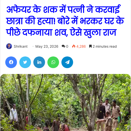
अफेयर के शक में पत्नी ने करवाई
छात्रा की हत्या! बोरे में भरकर घर के
पीछे दफनाया शव, ऐसे खुला राज
Shrikant
May 23, 2026
0
4,286
2 minutes read
Facebook
Twitter
LinkedIn
WhatsApp
Telegram