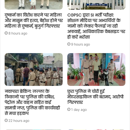
दुष्कर्म का विरोध करने पर महिला
CGPSC द्वारा SI भर्ती परीक्षा:
और मासूम की हत्या, बेहोश होने पर
सोशल मीडिया पर अभ्यर्थियों के
महिला से दुष्कर्म, बुजुर्ग गिरफ्तार
नामों को लेकर फैलाई जा रही
अफवाहें, आधिकारिक वेबसाइट पर
8 hours ago
ही करें भरोसा
9 hours ago
नवापारा ब्रेकिंग: लल्ला के
छुरा पुलिस ने चोरी हुई
ठिकानों पर पुलिस की दबिश,
मोटरसाइकिल की बरामद, आरोपी
पेट्रोल और वाहन सहित कई
गिरफ्तार
सामग्री जप्त, पुलिस की कार्यवाही
1 day ago
से मचा हड़कंप
22 hours ago