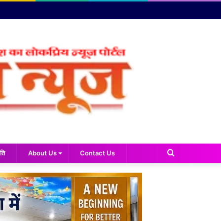
Search
ति
About Us
Contact Us
for