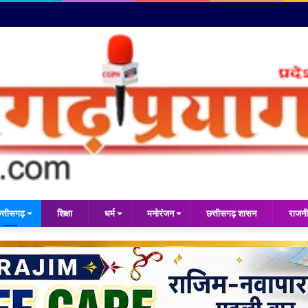
त्तीसगढ़
शिक्षा
धर्म
मनोरंजन
छत्तीसगढ़ शासन
राजनी