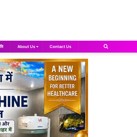
Search
ति
About Us
Contact Us
for