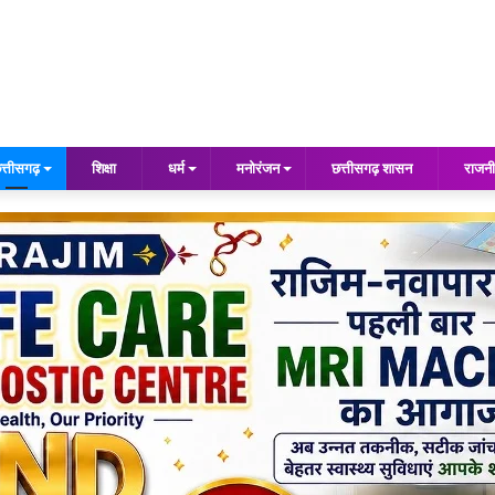
त्तीसगढ़
शिक्षा
धर्म
मनोरंजन
छत्तीसगढ़ शासन
राजनी