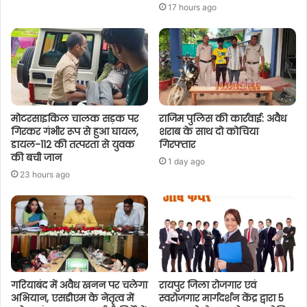
17 hours ago
मोटरसाइकिल चालक सड़क पर
राजिम पुलिस की कार्रवाई: अवैध
गिरकर गंभीर रूप से हुआ घायल,
शराब के साथ दो कोचिया
डायल-112 की तत्परता से युवक
गिरफ्तार
की बची जान
1 day ago
23 hours ago
गरियाबंद में अवैध खनन पर चलेगा
रायपुर जिला रोजगार एवं
अभियान, एसडीएम के नेतृत्व में
स्वरोजगार मार्गदर्शन केंद्र द्वारा 5