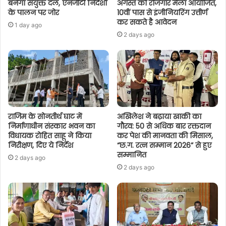
बनेगा संयुक्त दल, एनजीटी निर्देशों
अगस्त को रोजगार मेला आयोजित,
के पालन पर जोर
10वीं पास से इंजीनियरिंग उत्तीर्ण
कर सकते है आवेदन
1 day ago
2 days ago
राजिम के सोनतीर्थ घाट में
अखिलेश ने बढ़ाया खाकी का
निर्माणाधीन संस्कार भवन का
गौरव: 50 से अधिक बार रक्तदान
विधायक रोहित साहू ने किया
कर पेश की मानवता की मिसाल,
निरीक्षण, दिए ये निर्देश
“छ.ग. रत्न सम्मान 2026” से हुए
सम्मानित
2 days ago
2 days ago