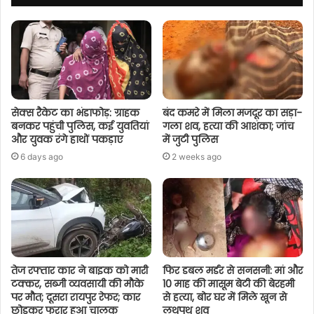
सेक्स रैकेट का भंडाफोड़: ग्राहक
बंद कमरे में मिला मजदूर का सड़ा-
बनकर पहुंची पुलिस, कई युवतियां
गला शव, हत्या की आशंका; जांच
और युवक रंगे हाथों पकड़ाए
में जुटी पुलिस
6 days ago
2 weeks ago
तेज रफ्तार कार ने बाइक को मारी
फिर डबल मर्डर से सनसनी: मां और
टक्कर, सब्जी व्यवसायी की मौके
10 माह की मासूम बेटी की बेरहमी
पर मौत; दूसरा रायपुर रेफर; कार
से हत्या, बोर घर में मिले खून से
छोड़कर फरार हुआ चालक
लथपथ शव