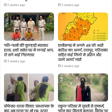
2 weeks ago
3 weeks ago
पति-पत्नी की कुल्हाड़ी मारकर
छत्तीसगढ़ में अगले 48 घंटे भारी
हत्या, शवों समेत घर में लगाई आग,
बारिश का अलर्ट, रायपुर, गरियाबंद
दो सगे भाई गिरफ्तार
सहित कई जिलों में ऑरेंज और
यलो अलर्ट जारी
3 weeks ago
3 weeks ago
प्रोफेसर-छात्रा विवाद: प्राध्यापक के
स्कूल परिसर में युवती से दुष्कर्म,
बाद अब छात्रा पर भी FIR, रुपए
फोन कर मिलने बुलाया, विरोध पर