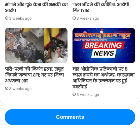
मांगने और झूठे केस की धमकी का
गला घोंटने की कोशिश; आरोपी
आरोप
गिरफ्तार
3 weeks ago
3 weeks ago
पति-पत्नी की निर्मम हत्या, सबूत
चार औद्योगिक प्रतिष्ठानों पर 8
मिटाने जलाया शव; घर पर मिला
लाख रुपये का अर्थदण्ड, कारखाना
अधजला शव
अधिनियम के उल्लंघन पर हुई
कार्रवाई
3 weeks ago
3 weeks ago
Comments