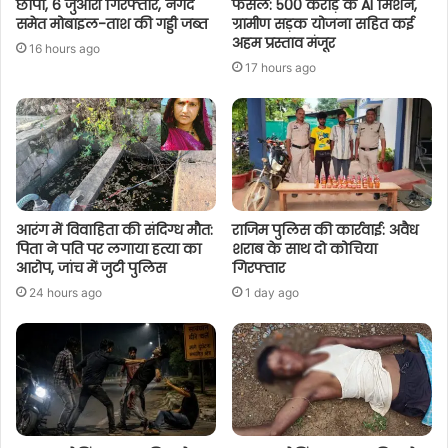
छापा, 6 जुआरी गिरफ्तार, नगद
फैसले: 500 करोड़ के AI मिशन,
समेत मोबाइल-ताश की गड्डी जब्त
ग्रामीण सड़क योजना सहित कई
अहम प्रस्ताव मंजूर
16 hours ago
17 hours ago
आरंग में विवाहिता की संदिग्ध मौत:
राजिम पुलिस की कार्रवाई: अवैध
पिता ने पति पर लगाया हत्या का
शराब के साथ दो कोचिया
आरोप, जांच में जुटी पुलिस
गिरफ्तार
24 hours ago
1 day ago