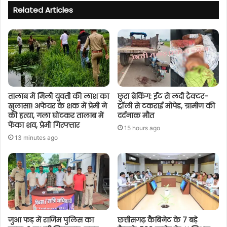
Related Articles
तालाब में मिली युवती की लाश का
छुरा ब्रेकिंग: ईंट से लदी ट्रैक्टर-
खुलासा! अफेयर के शक में प्रेमी ने
ट्रॉली से टकराई मोपेड, ग्रामीण की
की हत्या, गला घोंटकर तालाब में
दर्दनाक मौत
फेंका शव, प्रेमी गिरफ्तार
15 hours ago
13 minutes ago
जुआ फड़ में राजिम पुलिस का
छत्तीसगढ़ कैबिनेट के 7 बड़े