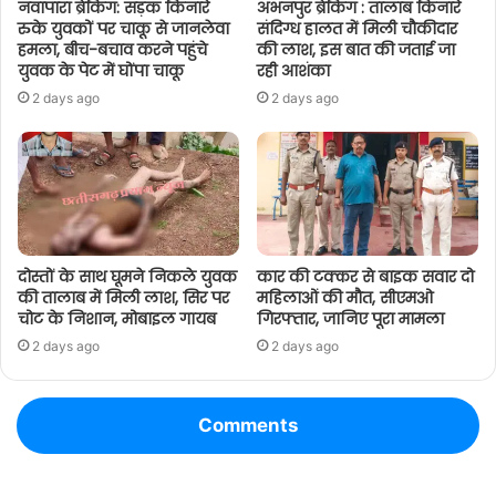
नवापारा ब्रेकिंग: सड़क किनारे
अभनपुर ब्रेकिंग : तालाब किनारे
रुके युवकों पर चाकू से जानलेवा
संदिग्ध हालत में मिली चौकीदार
हमला, बीच-बचाव करने पहुंचे
की लाश, इस बात की जताई जा
युवक के पेट में घोंपा चाकू
रही आशंका
2 days ago
2 days ago
दोस्तों के साथ घूमने निकले युवक
कार की टक्कर से बाइक सवार दो
की तालाब में मिली लाश, सिर पर
महिलाओं की मौत, सीएमओ
चोट के निशान, मोबाइल गायब
गिरफ्तार, जानिए पूरा मामला
2 days ago
2 days ago
Comments