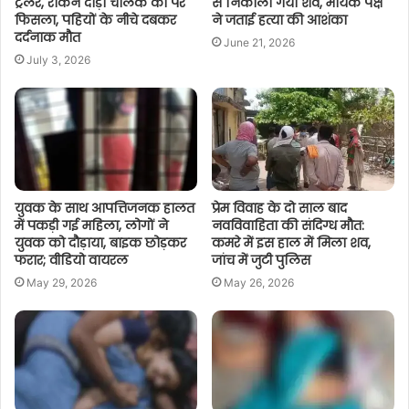
ट्रेलर, रोकने दौड़ा चालक का पैर
से निकाला गया शव, मायके पक्ष
फिसला, पहियों के नीचे दबकर
ने जताई हत्या की आशंका
दर्दनाक मौत
June 21, 2026
July 3, 2026
युवक के साथ आपत्तिजनक हालत
प्रेम विवाह के दो साल बाद
में पकड़ी गई महिला, लोगों ने
नवविवाहिता की संदिग्ध मौत:
युवक को दौड़ाया, बाइक छोड़कर
कमरे में इस हाल में मिला शव,
फरार; वीडियो वायरल
जांच में जुटी पुलिस
May 29, 2026
May 26, 2026