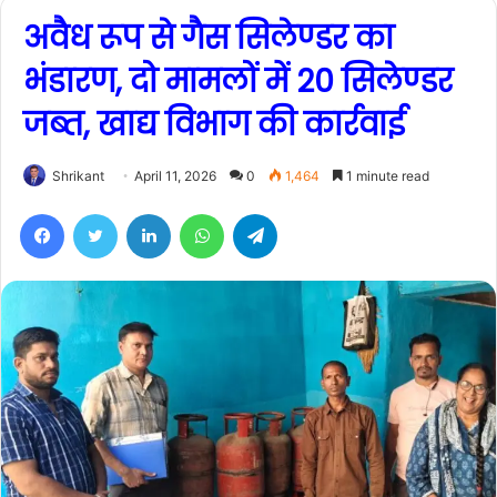
अवैध रूप से गैस सिलेण्डर का
भंडारण, दो मामलों में 20 सिलेण्डर
जब्त, खाद्य विभाग की कार्रवाई
Shrikant
April 11, 2026
0
1,464
1 minute read
Facebook
Twitter
LinkedIn
WhatsApp
Telegram