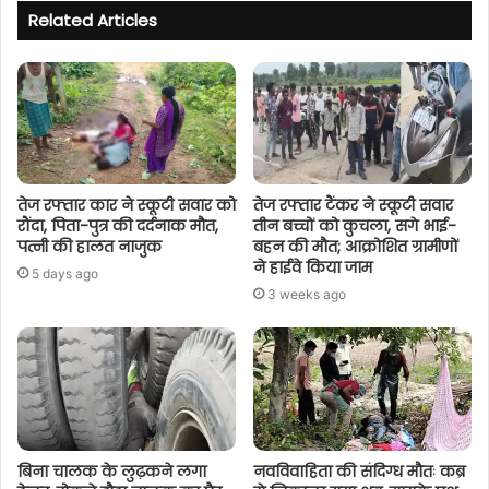
Related Articles
तेज रफ्तार कार ने स्कूटी सवार को
तेज रफ्तार टैंकर ने स्कूटी सवार
रौंदा, पिता-पुत्र की दर्दनाक मौत,
तीन बच्चों को कुचला, सगे भाई-
पत्नी की हालत नाजुक
बहन की मौत; आक्रोशित ग्रामीणों
ने हाईवे किया जाम
5 days ago
3 weeks ago
बिना चालक के लुढ़कने लगा
नवविवाहिता की संदिग्ध मौतः कब्र