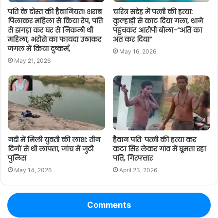
पति के दोस्त की हैवानियत! शराब
चरित्र संदेह में पत्नी की हत्या:
पिलाकर महिला से किया रेप, पति
कुल्हाड़ी से काट दिया गला, थाने
से झगड़ा कर घर से निकली थी
पहुंचकर आरोपी बोला-“अति का
महिला, भरोसे का फायदा उठाकर
अंत कर दिया”
जंगल में किया दुष्कर्म,
May 16, 2026
May 21, 2026
नदी में मिली युवती की लाश: तीन
हैवान पतिः पत्नी की हत्या कर
दिनों से थी लापता, जांच में जुटी
कटा सिर लेकर गांव में घूमता रहा
पुलिस
पति, गिरफ्तार
May 14, 2026
April 23, 2026
Comments