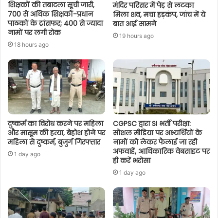
शिक्षकों की तबादला सूची जारी,
मंदिर परिसर में पेड़ से लटका
700 से अधिक शिक्षकों-प्रधान
मिला शव, मचा हड़कंप, जांच में ये
पाठकों के ट्रांसफर; 400 से ज्यादा
बात आई सामने
नामों पर लगी रोक
19 hours ago
18 hours ago
दुष्कर्म का विरोध करने पर महिला
CGPSC द्वारा SI भर्ती परीक्षा:
और मासूम की हत्या, बेहोश होने पर
सोशल मीडिया पर अभ्यर्थियों के
महिला से दुष्कर्म, बुजुर्ग गिरफ्तार
नामों को लेकर फैलाई जा रही
अफवाहें, आधिकारिक वेबसाइट पर
1 day ago
ही करें भरोसा
1 day ago