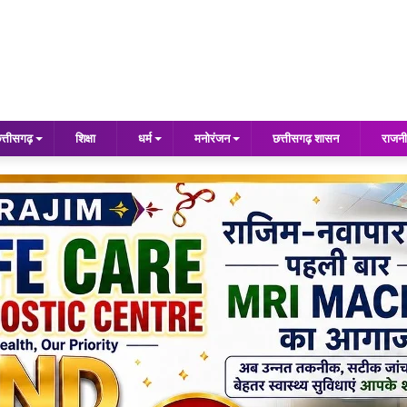
त्तीसगढ़
शिक्षा
धर्म
मनोरंजन
छत्तीसगढ़ शासन
राजनी