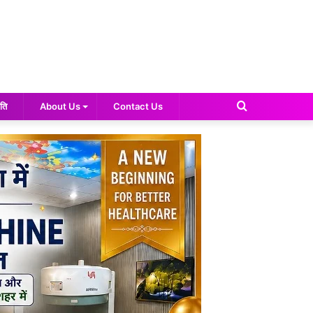
Search
ति
About Us
Contact Us
for