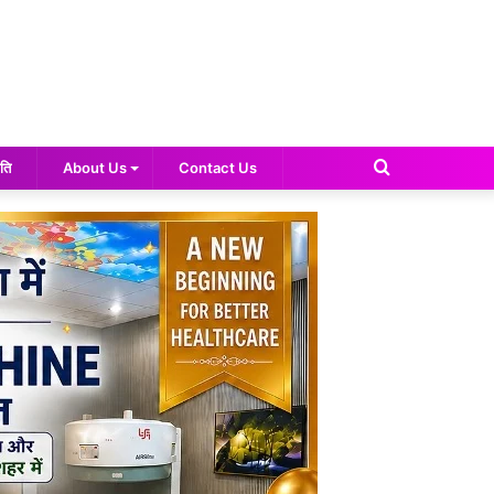
Search
ति
About Us
Contact Us
for