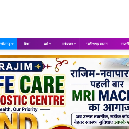
त्तीसगढ़
शिक्षा
धर्म
मनोरंजन
छत्तीसगढ़ शासन
राजनी