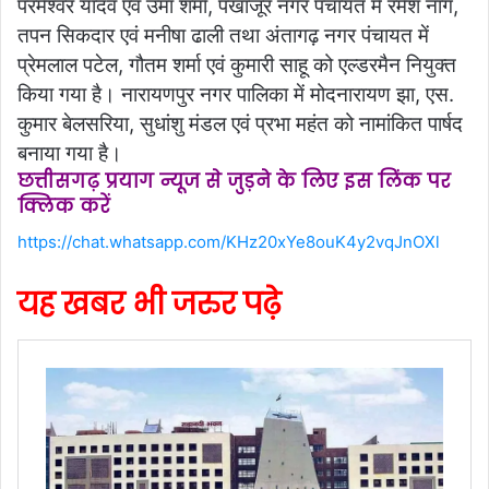
परमेश्वर यादव एवं उमा शर्मा, पखांजूर नगर पंचायत में रमेश नाग,
तपन सिकदार एवं मनीषा ढाली तथा अंतागढ़ नगर पंचायत में
प्रेमलाल पटेल, गौतम शर्मा एवं कुमारी साहू को एल्डरमैन नियुक्त
किया गया है। नारायणपुर नगर पालिका में मोदनारायण झा, एस.
कुमार बेलसरिया, सुधांशु मंडल एवं प्रभा महंत को नामांकित पार्षद
बनाया गया है।
छत्तीसगढ़ प्रयाग न्यूज से जुड़ने के लिए इस लिंक पर
क्लिक करें
https://chat.whatsapp.com/KHz20xYe8ouK4y2vqJnOXl
यह खबर भी जरुर पढ़े