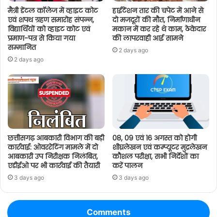
मैत्री डेंटल कॉलेज में व्हाइट कोट
हाईटेंशन तार की चपेट में आने से
एवं शपथ ग्रहण समारोह संपन्न,
दो मजदूरों की मौत, निर्माणाधीन
विद्यार्थियों को व्हाइट कोट एवं
मकान में कर रहे थे काम, ठेकेदार
प्रमाण-पत्र से किया गया
की लापरवाही आई सामने
सम्मानित
2 days ago
2 days ago
छत्तीसगढ़ आबकारी विभाग की बड़ी
08, 09 एवं 16 अगस्त को होगी
कार्रवाई: ओवररेटिंग मामले में दो
शीघ्रलेखन एवं कम्प्यूटर मुद्रलेखन
आबकारी उप निरीक्षक निलंबित,
कौशल परीक्षा, सभी निर्देशों का
एडीईओ पर भी कार्रवाई की तैयारी
करें पालन
3 days ago
3 days ago
Comments