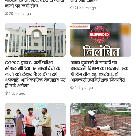
पाठकों के ट्रांसफर; 400 से ज्यादा
बात आई सामने
नामों पर लगी रोक
21 hours ago
20 hours ago
CGPSC द्वारा SI भर्ती परीक्षा:
शराब दुकानों में गड़बड़ी पर
सोशल मीडिया पर अभ्यर्थियों के
आबकारी विभाग का एक्शन: एक
नामों को लेकर फैलाई जा रही
ही दिन तीन बड़ी कार्रवाई, दो
अफवाहें, आधिकारिक वेबसाइट पर
आबकारी उपनिरीक्षक निलंबित
ही करें भरोसा
2 days ago
1 day ago