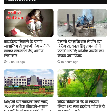
साइकिल सिखाने के बहाने
इंसानों के मुक्तिधाम में डॉग का
नाबालिग से दुष्कर्म, जंगल में ले
अंतिम संस्कार! हिंदू संगठनों ने
जाकर जबरदस्ती रेप, आरोपी
जताई आपत्ति; धार्मिक मर्यादा को
गिरफ्तार
लेकर उठा विवाद
17 hours ago
19 hours ago
शिक्षकों की तबादला सूची जारी,
मंदिर परिसर में पेड़ से लटका
700 से अधिक शिक्षकों-प्रधान
मिला शव, मचा हड़कंप, जांच में ये